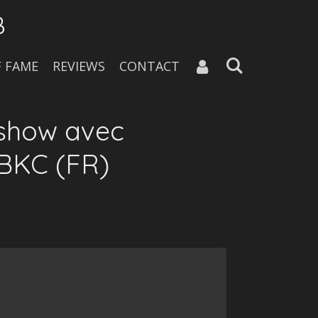
B
F FAME
REVIEWS
CONTACT
 show avec
BKC (FR)