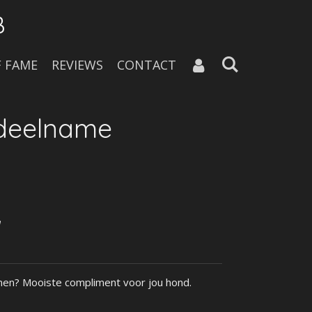
B
F FAME
REVIEWS
CONTACT
 deelname
innen? Mooiste compliment voor jou hond.