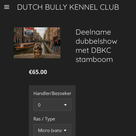
DUTCH BULLY KENNEL CLUB
Skip
to
main
content
Deelname
dubbelshow
met DBKC
stamboom
€65.00
Handler/Bezoeker
Ras / Type